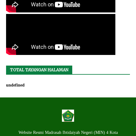
TOTAL TAYANGAN HALAMAN
u
n
d
e
f
i
n
e
d
Website Resmi Madrasah Ibtidaiyah Negeri (MIN) 4 Kota