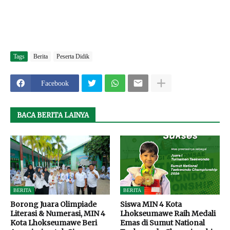
Tags
Berita
Peserta Didik
Facebook
BACA BERITA LAINYA
BERITA
BERITA
Borong Juara Olimpiade
Siswa MIN 4 Kota
Literasi & Numerasi, MIN 4
Lhokseumawe Raih Medali
Kota Lhokseumawe Beri
Emas di Sumut National