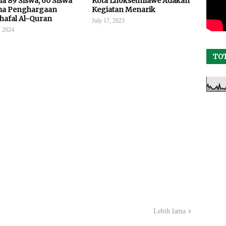
a 89 Siswa, 60 Siswa
Kota Lhokseumawe Adakan
ma Penghargaan
Kegiatan Menarik
hafal Al-Quran
July 17, 2023
 2024
TO
Lebih lama