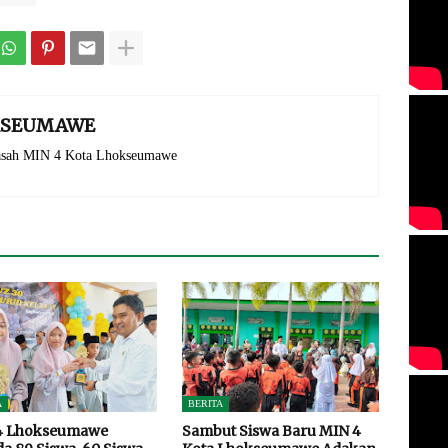
OKSEUMAWE
rasah MIN 4 Kota Lhokseumawe
A
BERITA
4 Lhokseumawe
Sambut Siswa Baru MIN 4