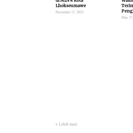
di MIN 4 Kota
Wisud
Lhokseumawe
Teri
Peng
November 17, 2025
May 27,
Lebih baru