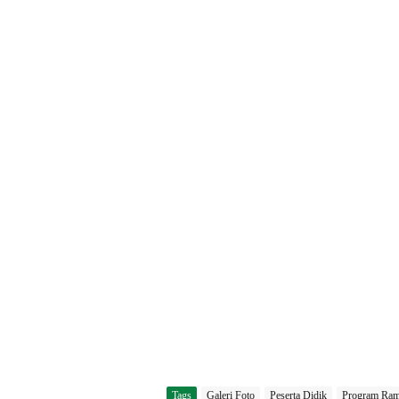
Tags
Galeri Foto
Peserta Didik
Program Ra