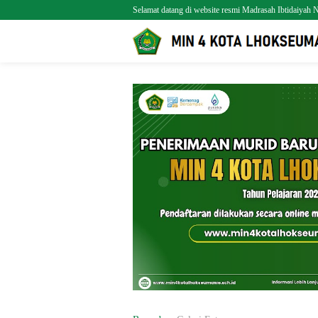
Selamat datang di website resmi Madrasah Ibtidaiya