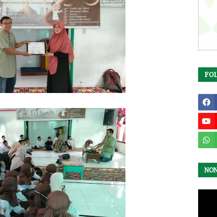
FO
NO