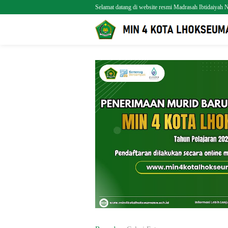
Selamat datang di website resmi Madrasah Ibtidaiya