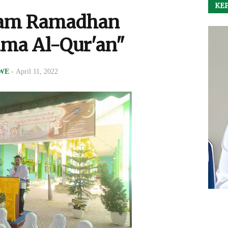
KEP
ram Ramadhan
ama Al-Qur'an"
WE
-
April 11, 2022