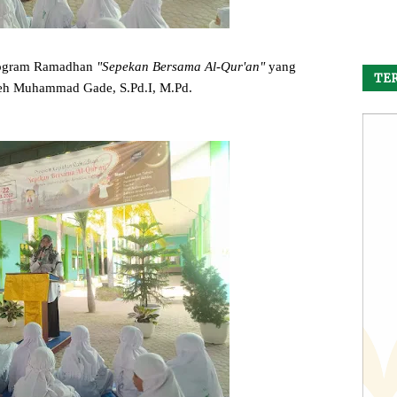
program Ramadhan
"Sepekan Bersama Al-Qur'an"
yang
TER
eh Muhammad Gade, S.Pd.I, M.Pd.