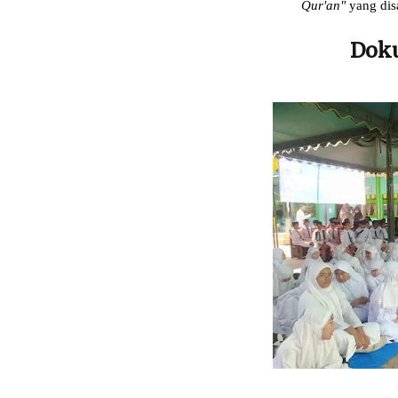
Qur'an"
yang dis
Doku