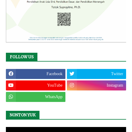
FOLLOW US
Facebook
Twitter
YouTube
Instagram
WhatsApp
NONTON YUK