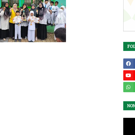
FO
NO