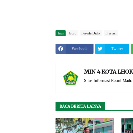
Tags
Guru
Peserta Didik
Prestasi
Facebook
Twitter
MIN 4 KOTA LH
Situs Informasi Resmi Mad
BACA BERITA LAINYA