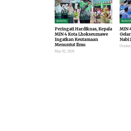
BERITA
BERIT
Peringati Hardiknas, Kepala
MIN 
MIN 4 Kota Lhokseumawe
Gelar
Ingatkan Keutamaan
Nabi
Menuntut Ilmu
October
May 02, 2026