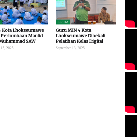
A
BERITA
4 Kota Lhokseumawe
Guru MIN 4 Kota
 Perlombaan Maulid
Lhokseumawe Dibekali
 Muhammad SAW
Pelatihan Kelas Digital
 15, 2025
September 18, 2025