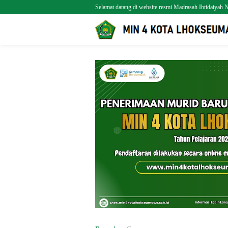
Selamat datang di website resmi Madrasah Ibtidaiya