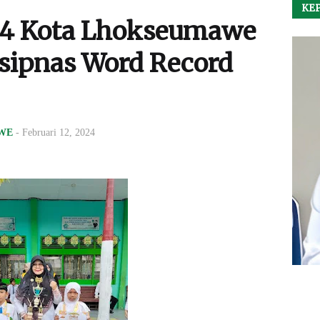
KEP
 4 Kota Lhokseumawe
sipnas Word Record
WE
-
Februari 12, 2024